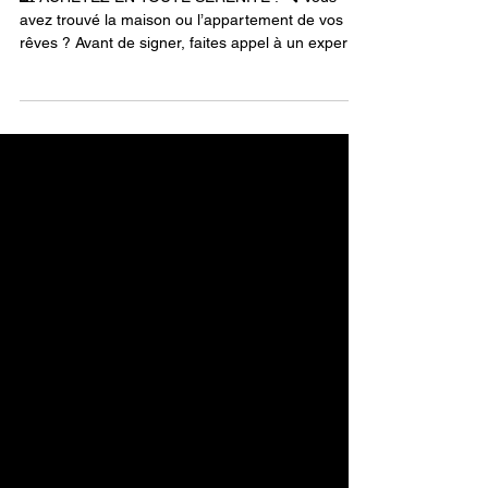
DE VOTRE RESIDENCE
PRINCIPALE
🏡 ACHETEZ EN TOUTE SÉRÉNITÉ ! 🔍 Vous
avez trouvé la maison ou l’appartement de vos
rêves ? Avant de signer, faites appel à un expert...