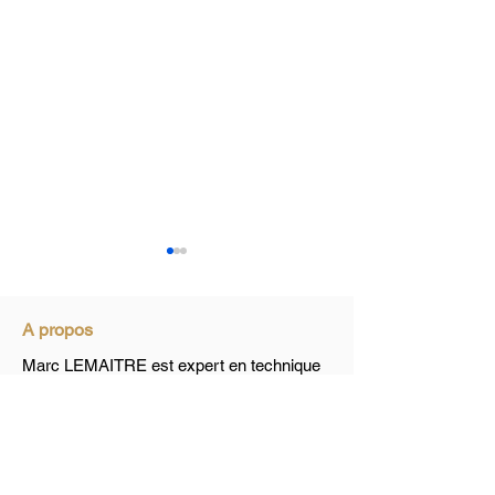
A propos
Marc LEMAITRE est expert en technique
du bâtiment
EXPERTISE AVANT
Marc Lemaitre 
ACHAT
Bâtiment Votre
Plan du site
partenaire pour
Accueil