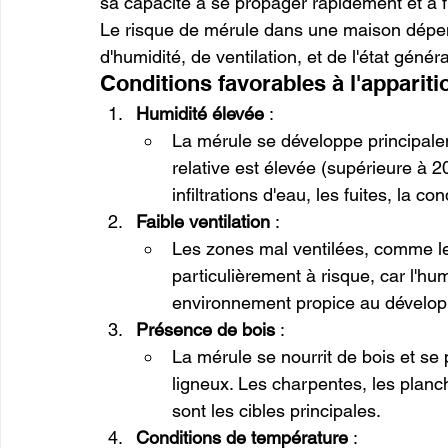
sa capacité à se propager rapidement et à fr
Le risque de mérule dans une maison dépend
d'humidité, de ventilation, et de l'état génér
Conditions favorables à l'appariti
Humidité élevée
 :
La mérule se développe principale
relative est élevée (supérieure à 
infiltrations d'eau, les fuites, la 
Faible ventilation
 :
Les zones mal ventilées, comme les
particulièrement à risque, car l'h
environnement propice au dévelop
Présence de bois
 :
La mérule se nourrit de bois et se
ligneux. Les charpentes, les planch
sont les cibles principales.
Conditions de température
 :